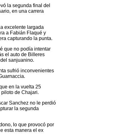
vó la segunda final del
ario, en una carrera
na excelente largada
era a Fabián Flaqué y
ra capturando la punta.
ué que no podía intentar
 el auto de Billeres
 del sanjuanino.
ta sufrió inconvenientes
 Guarnaccia.
que en la vuelta 25
piloto de Chajari.
scar Sanchez no le perdió
apturar la segunda
ndono, lo que provocó por
de esta manera el ex