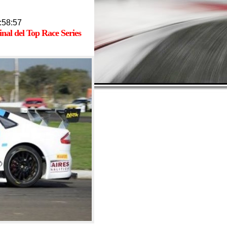
:58:57
inal del Top Race Series