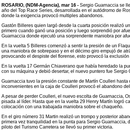
ROSARIO, (NDM-Agencia), mar 16 -
Sergio Guarnaccia se lle
año del Top Race Series, desarrollada en el autódromo de Ros
donde la exigencia provocó multiples abandonos.
Gastón Billeres quien largó desde la cuarta posición realizó u
primero cuando ganó una posición y luego sorprendió por afu
Guarnaccia donde ejecutó una sorprendente maniobra por afue
En la vuelta 5 Billeres comenzó a sentir la presión de un Flaq
una maniobra de sobrepaso y en el décimo giro empujó de atrás
provocando el despiste del florense, esto provocó la exclusión
En la vuelta 17 Germán Chiaverano que había heredado la pun
con su máquina y debió desertar, el nuevo puntero fue Sergio
Guarnaccia tuvo la presión constante de Martín Coulleri hasta 
inconvenientes en la caja de Coulleri provocó el abandono del 
A pesar de perder Coulleri, el nuevo escolta de Guarnaccia, O
pisada al líder. Hasta que en la vuelta 29 Henry Martín logró c
colocación con una trabajada maniobra sobre el chaqueño.
En el giro número 31 Martin realizó un trompo y posterior aba
primera vez tranquilidad en la punta para Sergio Guarnaccia, 
piloto del Turismo Carretera se llevó su primer victoria.