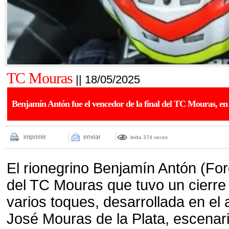
TC Mouras
|| 18/05/2025
Benjamín Antón fue el vencedor de la final del TC Mouras, en
imprimir
enviar
leida 374 veces
El rionegrino Benjamín Antón (Ford
del TC Mouras que tuvo un cierr
varios toques, desarrollada en e
José Mouras de la Plata, escenari