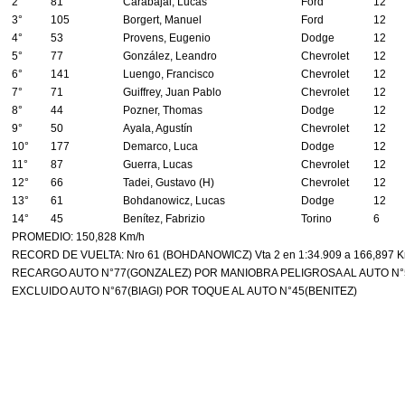
2°
81
Carabajal, Lucas
Ford
12
3°
105
Borgert, Manuel
Ford
12
4°
53
Provens, Eugenio
Dodge
12
5°
77
González, Leandro
Chevrolet
12
6°
141
Luengo, Francisco
Chevrolet
12
7°
71
Guiffrey, Juan Pablo
Chevrolet
12
8°
44
Pozner, Thomas
Dodge
12
9°
50
Ayala, Agustín
Chevrolet
12
10°
177
Demarco, Luca
Dodge
12
11°
87
Guerra, Lucas
Chevrolet
12
12°
66
Tadei, Gustavo (H)
Chevrolet
12
13°
61
Bohdanowicz, Lucas
Dodge
12
14°
45
Benítez, Fabrizio
Torino
6
PROMEDIO: 150,828 Km/h
RECORD DE VUELTA: Nro 61 (BOHDANOWICZ) Vta 2 en 1:34.909 a 166,897 
RECARGO AUTO N°77(GONZALEZ) POR MANIOBRA PELIGROSA AL AUTO N
EXCLUIDO AUTO N°67(BIAGI) POR TOQUE AL AUTO N°45(BENITEZ)