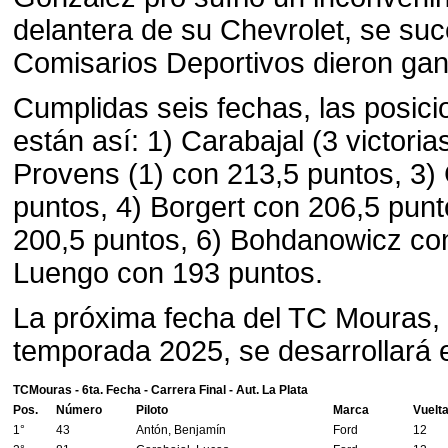
delantera de su Chevrolet, se suc
Comisarios Deportivos dieron gan
Cumplidas seis fechas, las posic
están así: 1) Carabajal (3 victori
Provens (1) con 213,5 puntos, 3)
puntos, 4) Borgert con 206,5 punt
200,5 puntos, 6) Bohdanowicz con
Luengo con 193 puntos.
La próxima fecha del TC Mouras, 
temporada 2025, se desarrollará e
TCMouras - 6ta. Fecha - Carrera Final - Aut. La Plata
Pos.
Número
Piloto
Marca
Vuelt
1°
43
Antón, Benjamín
Ford
12