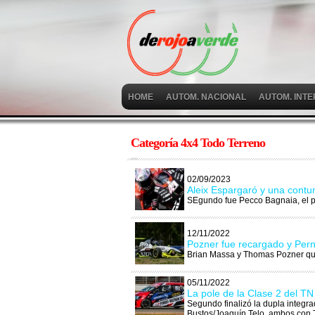
HOME
AUTOM. NACIONAL
AUTOM. INT
Categoría 4x4 Todo Terreno
02/09/2023
Aleix Espargaró y una contun
SEgundo fue Pecco Bagnaia, el p
12/11/2022
Pozner fue recargado y Pern
Brian Massa y Thomas Pozner que
05/11/2022
La pole de la Clase 2 del TN 
Segundo finalizó la dupla integra
Bustos/Joaquín Telo, ambos con 