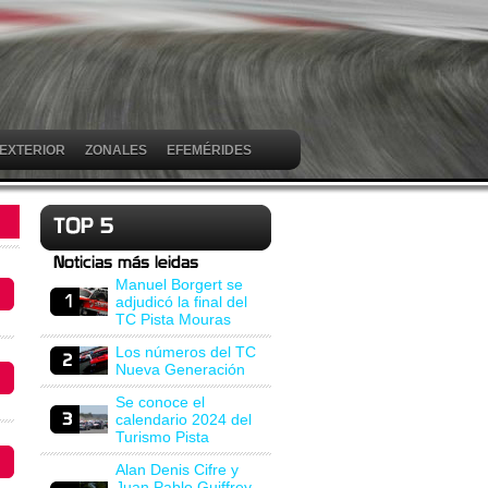
 EXTERIOR
ZONALES
EFEMÉRIDES
Manuel Borgert se
adjudicó la final del
TC Pista Mouras
Los números del TC
Nueva Generación
Se conoce el
calendario 2024 del
Turismo Pista
Alan Denis Cifre y
Juan Pablo Guiffrey,