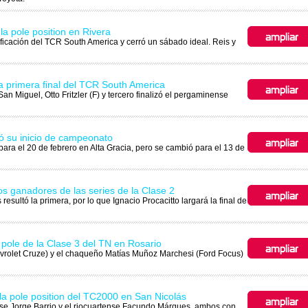
a pole position en Rivera
ficación del TCR South America y cerró un sábado ideal. Reis y
la primera final del TCR South America
n Miguel, Otto Fritzler (F) y tercero finalizó el pergaminense
 su inicio de campeonato
 para el 20 de febrero en Alta Gracia, pero se cambió para el 13 de
 los ganadores de las series de la Clase 2
resultó la primera, por lo que Ignacio Procacitto largará la final de
 pole de la Clase 3 del TN en Rosario
evrolet Cruze) y el chaqueño Matías Muñoz Marchesi (Ford Focus)
a pole position del TC2000 en San Nicolás
nse Jorge Barrio y el riocuartense Facundo Márques, ambos con