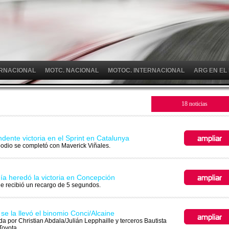
ERNACIONAL
MOTC. NACIONAL
MOTOC. INTERNACIONAL
ARG EN EL
18 noticias
dente victoria en el Sprint en Catalunya
odio se completó con Maverick Viñales.
ía heredó la victoria en Concepción
 recibió un recargo de 5 segundos.
se la llevó el binomio Conci/Alcaine
da por Christian Abdala/Julián Lepphaille y terceros Bautista
Toyota.