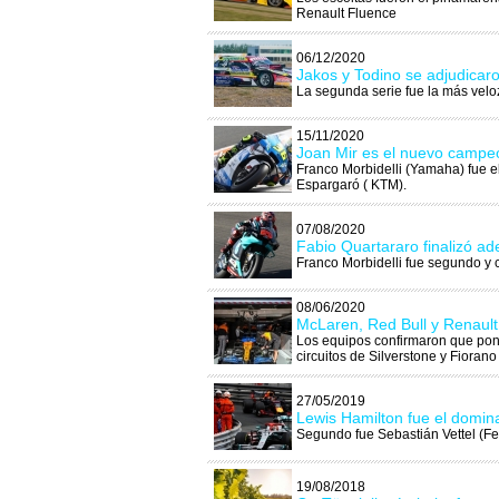
Renault Fluence
06/12/2020
Jakos y Todino se adjudicaro
La segunda serie fue la más veloz 
15/11/2020
Joan Mir es el nuevo camp
Franco Morbidelli (Yamaha) fue e
Espargaró ( KTM).
07/08/2020
Fabio Quartararo finalizó ad
Franco Morbidelli fue segundo y c
08/06/2020
McLaren, Red Bull y Renault
Los equipos confirmaron que pon
circuitos de Silverstone y Fiorano
27/05/2019
Lewis Hamilton fue el domi
Segundo fue Sebastián Vettel (Ferr
19/08/2018