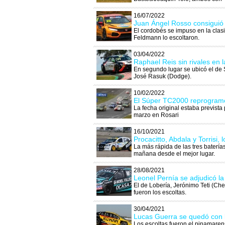
16/07/2022
Juan Ángel Rosso consiguió l
El cordobés se impuso en la clasi
Feldmann lo escoltaron.
03/04/2022
Raphael Reis sin rivales en 
En segundo lugar se ubicó el de Sa
José Rasuk (Dodge).
10/02/2022
El Súper TC2000 reprogramó
La fecha original estaba prevista
marzo en Rosari
16/10/2021
Procacitto, Abdala y Torrisi,
La más rápida de las tres baterías 
mañana desde el mejor lugar.
28/08/2021
Leonel Pernía se adjudicó la
El de Lobería, Jerónimo Teti (Ch
fueron los escoltas.
30/04/2021
Lucas Guerra se quedó con l
Los escoltas fueron el pinamare