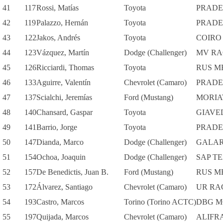
41
117
Rossi, Matías
Toyota
PRADE
42
119
Palazzo, Hernán
Toyota
PRADE
43
122
Jakos, Andrés
Toyota
COIRO
44
123
Vázquez, Martín
Dodge (Challenger)
MV RA
45
126
Ricciardi, Thomas
Toyota
RUS M
46
133
Aguirre, Valentín
Chevrolet (Camaro)
PRADE
47
137
Scialchi, Jeremías
Ford (Mustang)
MORIA
48
140
Chansard, Gaspar
Toyota
GIAVE
49
141
Barrio, Jorge
Toyota
PRADE
50
147
Dianda, Marco
Dodge (Challenger)
GALAR
51
154
Ochoa, Joaquin
Dodge (Challenger)
SAP T
52
157
De Benedictis, Juan B.
Ford (Mustang)
RUS M
53
172
Álvarez, Santiago
Chevrolet (Camaro)
UR RA
54
193
Castro, Marcos
Torino (Torino ACTC)
DBG M
55
197
Quijada, Marcos
Chevrolet (Camaro)
ALIFR