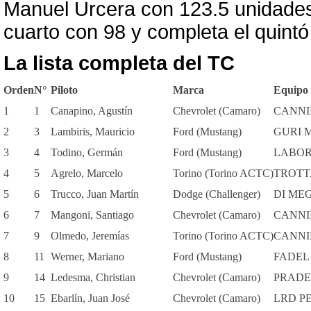
Manuel Urcera con 123.5 unidades.
cuarto con 98 y completa el quint
La lista completa del TC
Orden
N°
Piloto
Marca
Equipo
1
1
Canapino, Agustín
Chevrolet (Camaro)
CANNI
2
3
Lambiris, Mauricio
Ford (Mustang)
GURI 
3
4
Todino, Germán
Ford (Mustang)
LABORI
4
5
Agrelo, Marcelo
Torino (Torino ACTC)
TROTT
5
6
Trucco, Juan Martín
Dodge (Challenger)
DI ME
6
7
Mangoni, Santiago
Chevrolet (Camaro)
CANNI
7
9
Olmedo, Jeremías
Torino (Torino ACTC)
CANNI
8
11
Werner, Mariano
Ford (Mustang)
FADEL
9
14
Ledesma, Christian
Chevrolet (Camaro)
PRADE
10
15
Ebarlín, Juan José
Chevrolet (Camaro)
LRD P