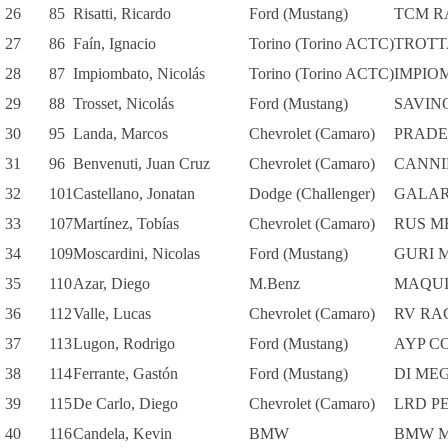
26
85
Risatti, Ricardo
Ford (Mustang)
TCM R
27
86
Faín, Ignacio
Torino (Torino ACTC)
TROTT
28
87
Impiombato, Nicolás
Torino (Torino ACTC)
IMPIO
29
88
Trosset, Nicolás
Ford (Mustang)
SAVIN
30
95
Landa, Marcos
Chevrolet (Camaro)
PRADE
31
96
Benvenuti, Juan Cruz
Chevrolet (Camaro)
CANNI
32
101
Castellano, Jonatan
Dodge (Challenger)
GALAR
33
107
Martínez, Tobías
Chevrolet (Camaro)
RUS M
34
109
Moscardini, Nicolas
Ford (Mustang)
GURI 
35
110
Azar, Diego
M.Benz
MAQUI
36
112
Valle, Lucas
Chevrolet (Camaro)
RV RA
37
113
Lugon, Rodrigo
Ford (Mustang)
AYP C
38
114
Ferrante, Gastón
Ford (Mustang)
DI ME
39
115
De Carlo, Diego
Chevrolet (Camaro)
LRD P
40
116
Candela, Kevin
BMW
BMW 