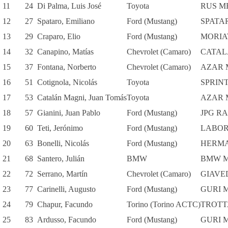
11
24
Di Palma, Luis José
Toyota
RUS M
12
27
Spataro, Emiliano
Ford (Mustang)
SPATA
13
29
Craparo, Elio
Ford (Mustang)
MORIA
14
32
Canapino, Matías
Chevrolet (Camaro)
CATAL
15
37
Fontana, Norberto
Chevrolet (Camaro)
AZAR 
16
51
Cotignola, Nicolás
Toyota
SPRIN
17
53
Catalán Magni, Juan Tomás
Toyota
AZAR 
18
57
Gianini, Juan Pablo
Ford (Mustang)
JPG R
19
60
Teti, Jerónimo
Ford (Mustang)
LABORI
20
63
Bonelli, Nicolás
Ford (Mustang)
HERMA
21
68
Santero, Julián
BMW
BMW 
22
72
Serrano, Martín
Chevrolet (Camaro)
GIAVE
23
77
Carinelli, Augusto
Ford (Mustang)
GURI 
24
79
Chapur, Facundo
Torino (Torino ACTC)
TROTT
25
83
Ardusso, Facundo
Ford (Mustang)
GURI 