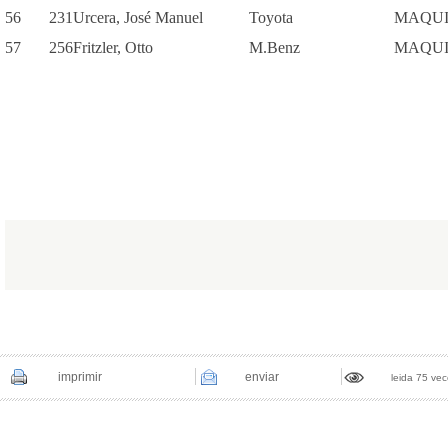
56
231
Urcera, José Manuel
Toyota
MAQUI
57
256
Fritzler, Otto
M.Benz
MAQUI
imprimir
enviar
leida 75 ve