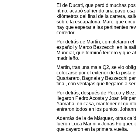
El de Ducati, que perdió muchas posic
ritmo, acabó sufriendo una pavorosa 
kilómetros del final de la carrera, s
sobre la escapatoria. Marc, que circu
hay que esperar a las pertinentes re
corredor.
Por detrás de Martín, completaron el
español y Marco Bezzecchi en la sali
Mundial, que terminó tercero y que a
madrileño.
Martín, tras una mala Q2, se vio oblig
colocarse por el exterior de la pista
Quartararo, Bagnaia y Bezzecchi para
final, con ventajas que llegaron a se
Por detrás, después de Pecco y Bez, 
llegaron Pedro Acosta y Joan Mir para
Yamaha, en casa, mantener el quinto
entraron todos en los puntos. Johan
Además de la de Márquez, otras caídas
fueron Luca Marini y Jonas Folguer, 
que cayeron en la primera vuelta.