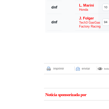
L. Marini
dnf
10
Honda
J. Folger
dnf
94
Tech3 GasGas
Factory Racing
imprimir
enviar
leid
Noticia sponsorizada por