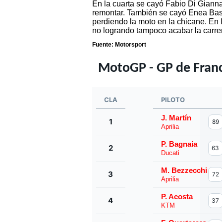
En la cuarta se cayó Fabio Di Gianna
remontar. También se cayó Enea Bastia
perdiendo la moto en la chicane. En 
no logrando tampoco acabar la carre
Fuente: Motorsport
MotoGP - GP de Fran
CLA
PILOTO
#
J. Martín
1
89
Aprilia
P. Bagnaia
2
63
Ducati
M. Bezzecchi
3
72
Aprilia
P. Acosta
4
37
KTM