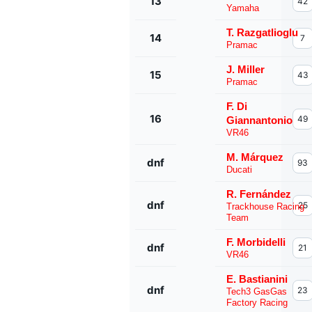
13
42
Yamaha
T. Razgatlioglu
14
7
Pramac
J. Miller
15
43
Pramac
F. Di
16
49
Giannantonio
VR46
M. Márquez
dnf
93
Ducati
R. Fernández
dnf
25
Trackhouse Racing
Team
F. Morbidelli
dnf
21
VR46
E. Bastianini
dnf
23
Tech3 GasGas
Factory Racing