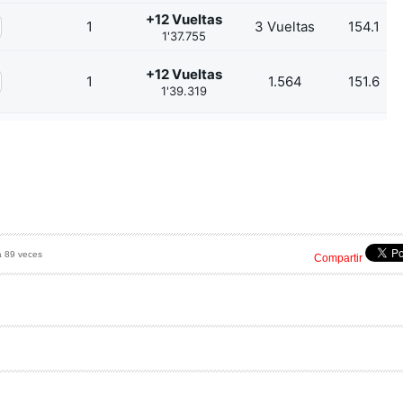
+12 Vueltas
1
3 Vueltas
154.1
1'37.755
+12 Vueltas
1
1.564
151.6
1'39.319
a 89 veces
Compartir