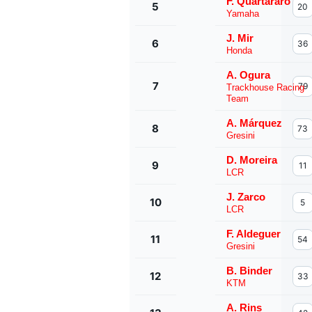
F. Quartararo
5
20
Yamaha
J. Mir
6
36
Honda
A. Ogura
7
79
Trackhouse Racing
Team
A. Márquez
8
73
Gresini
D. Moreira
9
11
LCR
J. Zarco
10
5
LCR
F. Aldeguer
11
54
Gresini
B. Binder
12
33
KTM
A. Rins