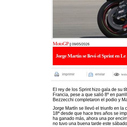
MotoGP
|| 09/05/2026
Jorge Martín se llevó el Sprint en 
imprimir
enviar
leid
El rey de los Sprint hizo gala de su tí
Francia, pese a que salió 8º en parri
Bezzecchi completaron el podio y Ma
Jorge Martín se llevó el triunfo en la
18ª desde que hace tres años se impl
ha ganado más, ahora una por encim
no tuvo una buena tarde este sábad