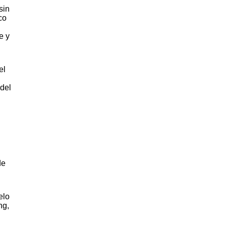
sin
co
e y
el
 del
de
elo
ng,