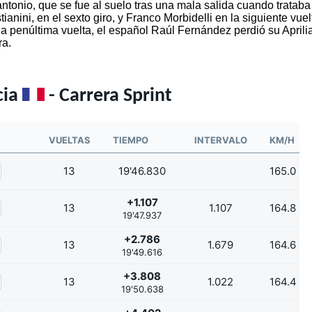
ntonio, que se fue al suelo tras una mala salida cuando trataba
nini, en el sexto giro, y Franco Morbidelli en la siguiente vuel
la penúltima vuelta, el español Raúl Fernández perdió su Aprilia
ra.
cia
- Carrera Sprint
VUELTAS
TIEMPO
INTERVALO
KM/H
13
19'46.830
165.0
+1.107
13
1.107
164.8
19'47.937
+2.786
13
1.679
164.6
19'49.616
+3.808
13
1.022
164.4
19'50.638