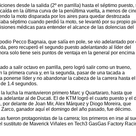
iones desde la salida (2º en parrilla) hasta el séptimo puesto, 
caída en la última curva de la penúltima vuelta, a menos de cin
aliendo la moto disparada por los aires para quedar destrozada
laba séptimo cuando perdió la moto, se levantó por su propio pi
visiones médicas para entender el alcance de las dolencias del
 podio Pecco Bagnaia, que salía en pole, se vio adelantado por 
da, pero recuperó el segundo puesto adelantando al líder del
hora solo tiene seis puntos de ventaja en la general por encima
ado a salir octavo en parrilla, pero logró salir como un trueno,
 en la primera curva y, en la segunda, pasar de una tacada a
 ponerse líder y no abandonar la cabeza de la carrera hasta el
r de 1.4 segundos.
la lucha la mantuvieron primero Marc y Quartararo, hasta que
 adelantar al de Ducati. El de KTM logró el cuarto puesto y el 
, por delante de Joan Mir, Alex Márquez y Diogo Moreira, que
n Zarco, ganador aquí el domingo del año pasado, fue décimo.
 fueron protagonistas de la carrera; los primeros en irse al su
el sustituto de Maverick Viñales en Tech3 GasGas Factory Raci