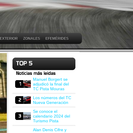
 EXTERIOR
ZONALES
EFEMÉRIDES
Manuel Borgert se
adjudicó la final del
TC Pista Mouras
Los números del TC
Nueva Generación
Se conoce el
calendario 2024 del
Turismo Pista
Alan Denis Cifre y