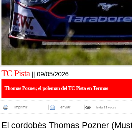
TC Pista
|| 09/05/2026
Thomas Pozner, el poleman del TC Pista en Termas
imprimir
enviar
leida 83 veces
El cordobés Thomas Pozner (Mustan