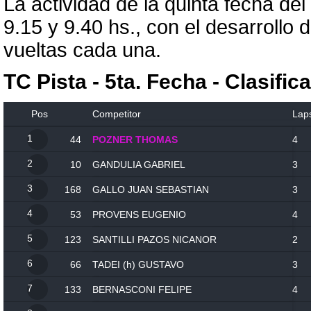
La actividad de la quinta fecha d
9.15 y 9.40 hs., con el desarrollo d
vueltas cada una.
TC Pista - 5ta. Fecha - Clasific
Pos
Competitor
Lap
1
44
POZNER THOMAS
4
2
10
GANDULIA GABRIEL
3
3
168
GALLO JUAN SEBASTIAN
3
4
53
PROVENS EUGENIO
4
5
123
SANTILLI PAZOS NICANOR
2
6
66
TADEI (h) GUSTAVO
3
7
133
BERNASCONI FELIPE
4